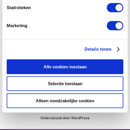
10 maart 2013
Statistieken
Marketing
Welkom! Op deze site vind je informatie over astrologie,
consulten en de laatste astrologische nieuwtjes uit mijn praktijk.
Mocht je vragen hebben dan kun je mij een berichtje sturen via:
tamara@astrologieconsult.nl
.
Details tonen
Dit bericht werd geplaatst in
Geen categorie
door
admin
. Bookmark
de
permalink
.
Alle cookies toestaan
Privacyverklaring
Selectie toestaan
Cookieverklaring
Alleen noodzakelijke cookies
Ondersteund door WordPress