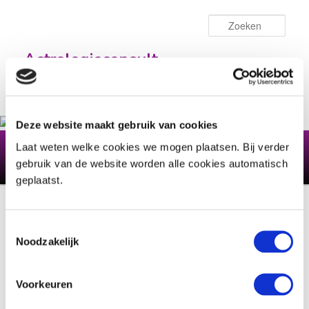
Spring
naar
Zoek
de
primaire
Astrologieconsult
inhoud
~ Geboorte-, relatie- en kinderhoroscoop ~
Deze website maakt gebruik van cookies
Hoofdmenu
Home
Astrologie
Wat levert een consult op?
Laat weten welke cookies we mogen plaatsen. Bij verder
gebruik van de website worden alle cookies automatisch
Info consult
Over mij
Contact
Reacties
geplaatst.
Bericht
Volgende
→
navigatie
Toestemmingsselectie
Noodzakelijk
Welkom op mijn site!
Voorkeuren
Geplaatst op